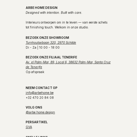
ARBE HOME DESIGN
Designed with intention. Built with care.
Interieurs ontworpen om in te leven — van eerste schets
tot finishing touch. Welkom in onze studio.
BEZOEK ONZE SHOWROOM
Turnhoutsebaan 320, 2970 Schilde
Di - Za | 10:00 - 18:00
BEZOEK ONZE FILIAAL TENERIFE
Av. el Palm-Mar, 89, Local 6, 38632 Palm-Mar, Santa Cruz
de Tenerife
Op afspraak
NEEM CONTACT OP
info@arbehome.be
+32 470 20 84 08
VOLG ONS
@arbe.home.design
PERSARTIKEL
GVA