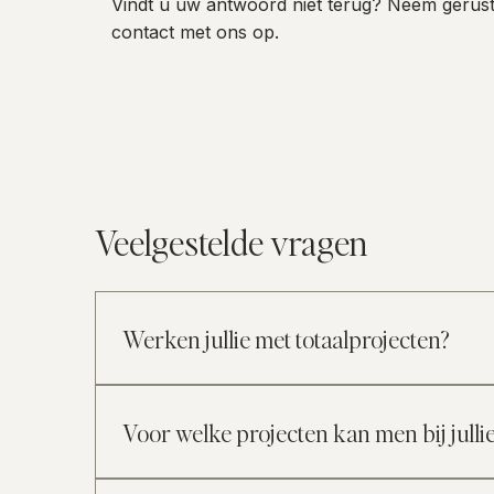
Vindt u uw antwoord niet terug? Neem gerus
contact met ons op.
Veelgestelde vragen
Werken jullie met totaalprojecten?
Ja. ARBE Home Design begeleidt regelmatig totaalpr
uitgewerkt. Dit betekent dat alle elementen — van
Voor welke projecten kan men bij jullie
klanten biedt dit rust en overzicht, omdat het vol
Klanten kunnen bij ARBE Home Design terecht voo