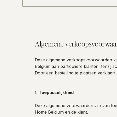
Ja. Arbe Home Design werd recent vermeld in vers
Gazet van Malle. Deze publicaties belichten onze vi
het volledige artikel GVA. Nieuwsblad instagram
Algemene verkoopsvoorwaa
Deze algemene verkoopsvoorwaarden zijn 
Belgium aan particuliere klanten, tenzij 
Door een bestelling te plaatsen verklaa
1. Toepasselijkheid
Deze algemene voorwaarden zijn van toep
Home Belgium en de klant.