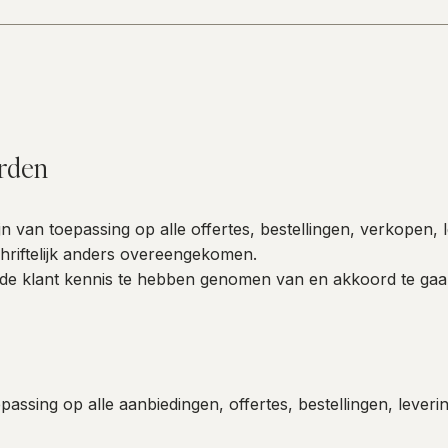
chillende regionale en nationale persartikels, waaronder Gazet va
sie op interieur, internationale projecten en de opening van onze in
rden
van toepassing op alle offertes, bestellingen, verkopen,
schriftelijk anders overeengekomen.
rt de klant kennis te hebben genomen van en akkoord te g
assing op alle aanbiedingen, offertes, bestellingen, leve