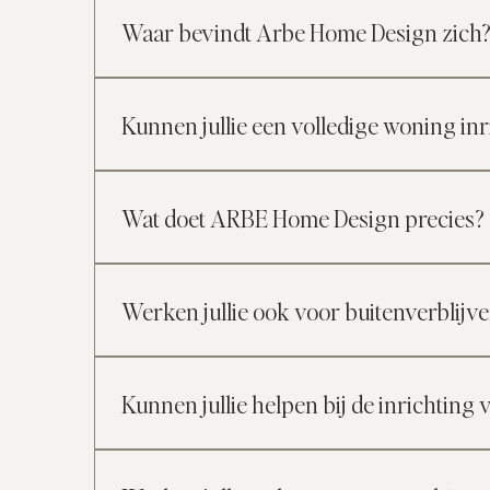
woningen Interieurontwerp voor appartementen Inri
Waar bevindt Arbe Home Design zich
creëren waarin rust, harmonie en verfijning centraal
Arbe Home Design bevindt zich in Schilde, nabij An
Brasschaat, ’s-Gravenwezel, Schoten en de ruime o
Kunnen jullie een volledige woning inr
Ja. ARBE Home Design begeleidt regelmatig project
woning. Alle ruimtes worden bekeken in functie van
Wat doet ARBE Home Design precies?
een interieur waarin elke ruimte logisch aanslui
ARBE Home Design begeleidt interieurprojecten van c
samen één coherent geheel vormen, dit voor zowel
Werken jullie ook voor buitenverblijv
interieurconcepten en begeleiden de verschillende 
uiteindelijke inrichting van de woning. Veel klan
Ja. ARBE Home Design heeft ruime ervaring met het
inrichten volgens één duidelijke visie.
en de inrichting zorgen wij ook voor de praktische
Kunnen jullie helpen bij de inrichti
douane- en importformaliteiten en zorgen ervoor d
opgevolgd, zodat het volledige interieur volgens 
Ja. Veel klanten contacteren ons al tijdens de b
woning zich in het buitenland bevindt, kunnen zij e
ruimtes, materiaalkeuzes en het volledige interieu