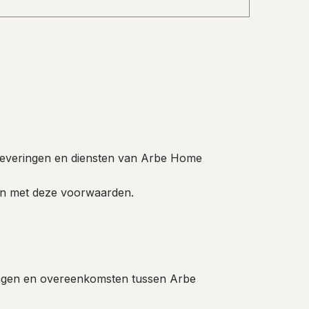
n Antwerpen, Het Nieuwsblad, Gazet van Schilde en
terieurstudio en conceptstore in Schilde. Lees hier
 leveringen en diensten van Arbe Home
aan met deze voorwaarden.
ringen en overeenkomsten tussen Arbe