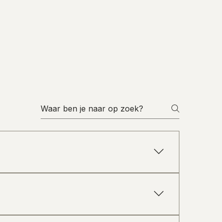
terieur van de woning vanuit één duidelijke visie
gvuldig op elkaar worden afgestemd. Voor veel
woningen Totaalprojecten voor bestaande