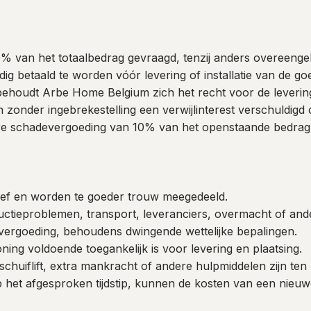
80% van het totaalbedrag gevraagd, tenzij anders overeeng
ig betaald te worden vóór levering of installatie van de go
 behoudt Arbe Home Belgium zich het recht voor de levering of
 en zonder ingebrekestelling een verwijlinterest verschuldigd
ire schadevergoeding van 10% van het openstaande bedra
tief en worden te goeder trouw meegedeeld.
ductieproblemen, transport, leveranciers, overmacht of an
vergoeding, behoudens dwingende wettelijke bepalingen.
ning voldoende toegankelijk is voor levering en plaatsing.
chuiflift, extra mankracht of andere hulpmiddelen zijn ten 
op het afgesproken tijdstip, kunnen de kosten van een nieu